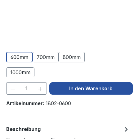
600mm
700mm
800mm
1000mm
(Diese Option ist zurzeit nicht verfügbar.)
Produkt Anzahl: Gib den gewünschten We
In den Warenkorb
Artikelnummer:
1802-0600
Beschreibung