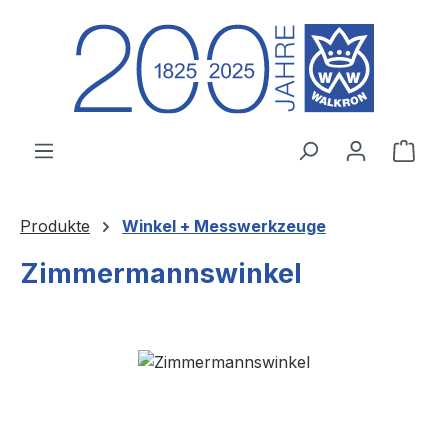
Zum Hauptinhalt springen
Ware
Produkte
Winkel + Messwerkzeuge
Zimmermannswinkel
Bildergalerie überspringen