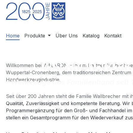
m Hauptinhalt springen
Zur Suche springen
Zur Hauptnavigation springen
Home
Produkte
Über Uns
Katalog
Kontakt
WALKRON-WERK
Willkommen bei WALKRON – Ihrem Partner für hochwe
Wuppertal-Cronenberg, dem traditionsreichen Zentrum
Handwerkzeugindustrie.
Werkzeuge aus Familienhand seit 
Seit über 200 Jahren steht die Familie Wallbrecher mit
Qualität, Zuverlässigkeit und kompetente Beratung. Wir
Programmergänzung für den Groß- und Fachhandel im 
stellen ein Gesamtprogramm für den Wiederverkauf z