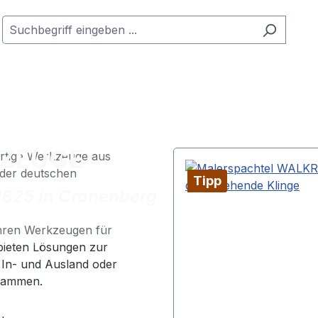
ZEUGE
rtige Werkzeuge aus
 der deutschen
Tipp
1825 in Cronenberg
 ihren Werkzeugen für
 bieten Lösungen zur
In- und Ausland oder
usammen.