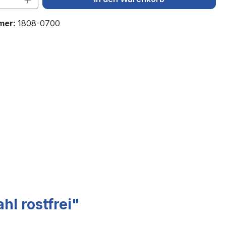
mer:
1808-0700
l rostfrei"