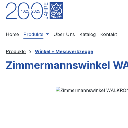
m Hauptinhalt springen
Zur Suche springen
Zur Hauptnavigation springen
Home
Produkte
Über Uns
Katalog
Kontakt
Produkte
Winkel + Messwerkzeuge
Zimmermannswinkel WAL
Bildergalerie überspringen