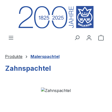
Zum Hauptinhalt springen
Ware
Produkte
Malerspachtel
Zahnspachtel
Bildergalerie überspringen