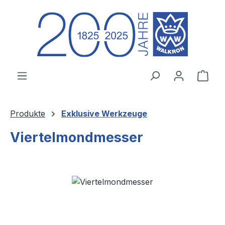
Zum Hauptinhalt springen
Ware
Produkte
Exklusive Werkzeuge
Viertelmondmesser
Bildergalerie überspringen