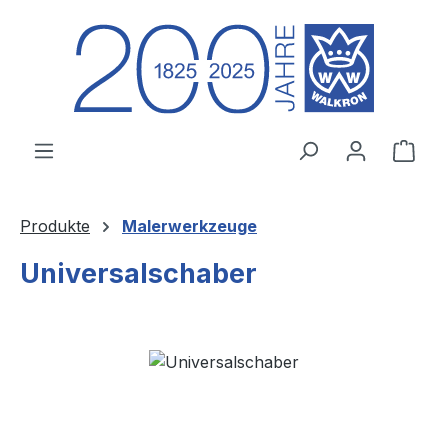
Zum Hauptinhalt springen
Ware
Produkte
Malerwerkzeuge
Universalschaber
Bildergalerie überspringen