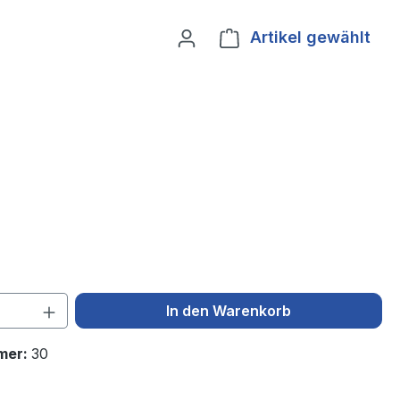
Artikel gewählt
Ware
 Anzahl: Gib den gewünschten Wert ein 
In den Warenkorb
mer:
30