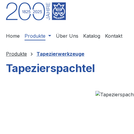
m Hauptinhalt springen
Zur Suche springen
Zur Hauptnavigation springen
Home
Produkte
Über Uns
Katalog
Kontakt
Produkte
Tapezierwerkzeuge
Tapezierspachtel
Bildergalerie überspringen