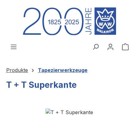
Zum Hauptinhalt springen
Ware
Produkte
Tapezierwerkzeuge
T + T Superkante
Bildergalerie überspringen