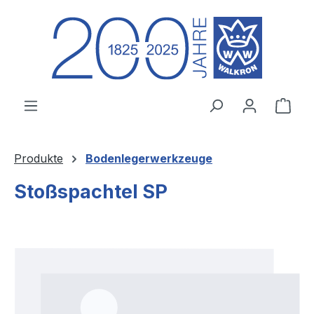
Zum Hauptinhalt springen
Ware
Produkte
Bodenlegerwerkzeuge
Stoßspachtel SP
Bildergalerie überspringen