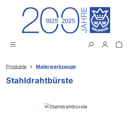
Zum Hauptinhalt springen
Ware
Produkte
Malerwerkzeuge
Stahldrahtbürste
Bildergalerie überspringen