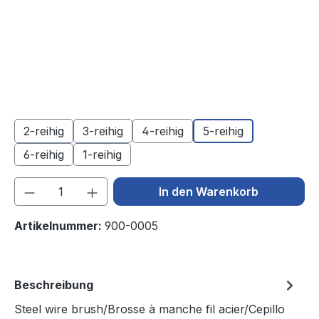
2-reihig
3-reihig
4-reihig
5-reihig
6-reihig
1-reihig
Produkt Anzahl: Gib den gewünschten We
In den Warenkorb
Artikelnummer:
900-0005
Beschreibung
Steel wire brush/Brosse à manche fil acier/Cepillo