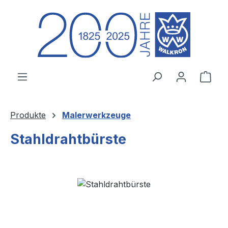
Zum Hauptinhalt springen
Ware
Produkte
Malerwerkzeuge
Stahldrahtbürste
Bildergalerie überspringen