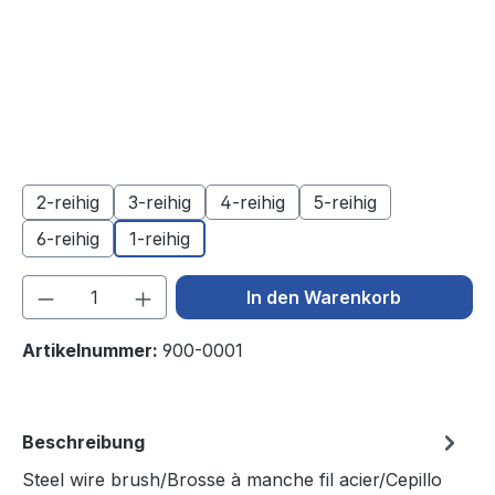
2-reihig
3-reihig
4-reihig
5-reihig
6-reihig
1-reihig
Produkt Anzahl: Gib den gewünschten We
In den Warenkorb
Artikelnummer:
900-0001
Beschreibung
Steel wire brush/Brosse à manche fil acier/Cepillo