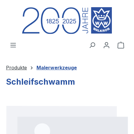
Zum Hauptinhalt springen
Ware
Produkte
Malerwerkzeuge
Schleifschwamm
Bildergalerie überspringen