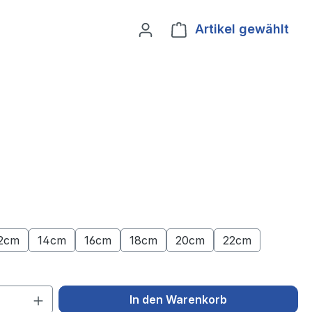
Artikel gewählt
Ware
2cm
14cm
16cm
18cm
20cm
22cm
 Anzahl: Gib den gewünschten Wert ein 
In den Warenkorb