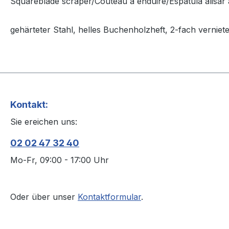
Squareblade scraper/Couteau à enduire/Espátula alisar
gehärteter Stahl, helles Buchenholzheft, 2-fach verniete
Kontakt:
Sie ereichen uns:
02 02 47 32 40
Mo-Fr, 09:00 - 17:00 Uhr
Oder über unser
Kontaktformular
.