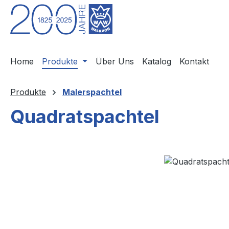
m Hauptinhalt springen
Zur Suche springen
Zur Hauptnavigation springen
Home
Produkte
Über Uns
Katalog
Kontakt
Produkte
Malerspachtel
Quadratspachtel
Bildergalerie überspringen