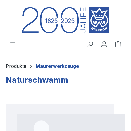
Zum Hauptinhalt springen
Ware
Produkte
Maurerwerkzeuge
Naturschwamm
Bildergalerie überspringen