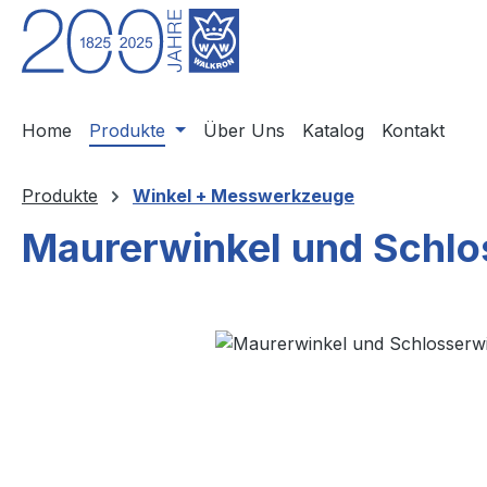
m Hauptinhalt springen
Zur Suche springen
Zur Hauptnavigation springen
Home
Produkte
Über Uns
Katalog
Kontakt
Produkte
Winkel + Messwerkzeuge
Maurerwinkel und Schlo
Bildergalerie überspringen