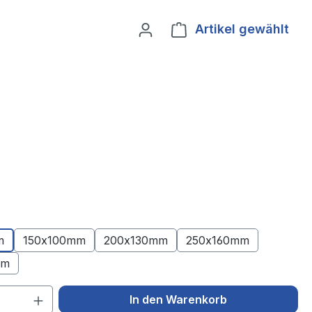
Artikel gewählt
Ware
m
150x100mm
200x130mm
250x160mm
mm
 Anzahl: Gib den gewünschten Wert ein 
In den Warenkorb