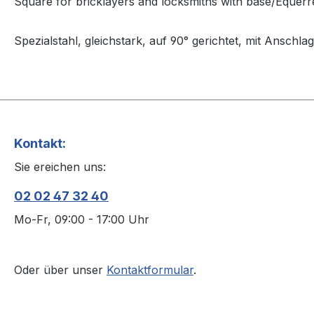
Square for bricklayers and locksmiths with base/Equerr
Spezialstahl, gleichstark, auf 90° gerichtet, mit Anschla
Kontakt:
Sie ereichen uns:
02 02 47 32 40
Mo-Fr, 09:00 - 17:00 Uhr
Oder über unser
Kontaktformular
.