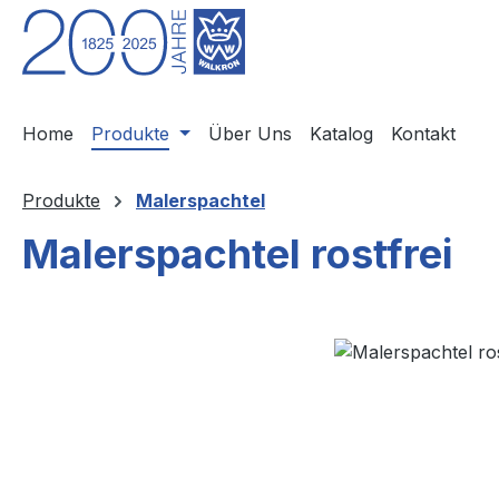
m Hauptinhalt springen
Zur Suche springen
Zur Hauptnavigation springen
Home
Produkte
Über Uns
Katalog
Kontakt
Produkte
Malerspachtel
Malerspachtel rostfrei
Bildergalerie überspringen