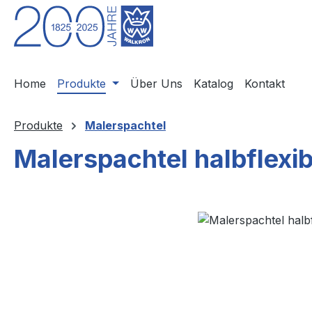
m Hauptinhalt springen
Zur Suche springen
Zur Hauptnavigation springen
Home
Produkte
Über Uns
Katalog
Kontakt
Produkte
Malerspachtel
Malerspachtel halbflexib
Bildergalerie überspringen