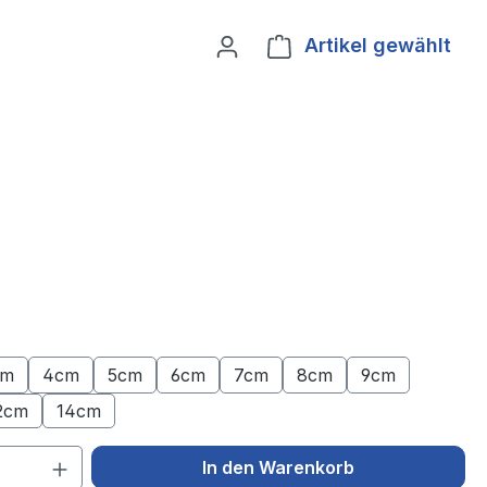
Artikel gewählt
Ware
cm
4cm
5cm
6cm
7cm
8cm
9cm
2cm
14cm
 Anzahl: Gib den gewünschten Wert ein 
In den Warenkorb