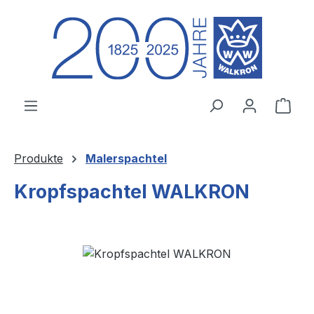
Zum Hauptinhalt springen
Ware
Produkte
Malerspachtel
Kropfspachtel WALKRON
Bildergalerie überspringen