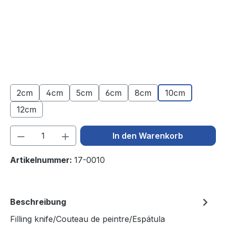
2cm
4cm
5cm
6cm
8cm
10cm
12cm
Produkt Anzahl: Gib den gewünschten We
In den Warenkorb
Artikelnummer:
17-0010
Beschreibung
Filling knife/Couteau de peintre/Espátula