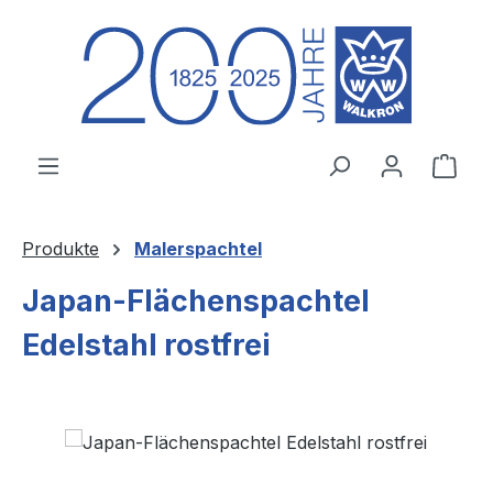
Zum Hauptinhalt springen
Ware
Produkte
Malerspachtel
Japan-Flächenspachtel
Edelstahl rostfrei
Bildergalerie überspringen