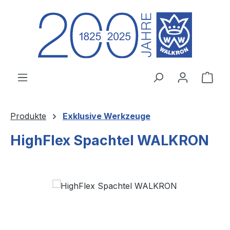
Zum Hauptinhalt springen
Ware
Produkte
Exklusive Werkzeuge
HighFlex Spachtel WALKRON
Bildergalerie überspringen