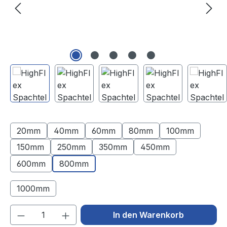
20mm
40mm
60mm
80mm
100mm
150mm
250mm
350mm
450mm
600mm
800mm
1000mm
(Diese Option ist zurzeit nicht verfügbar.)
Produkt Anzahl: Gib den gewünschten We
In den Warenkorb