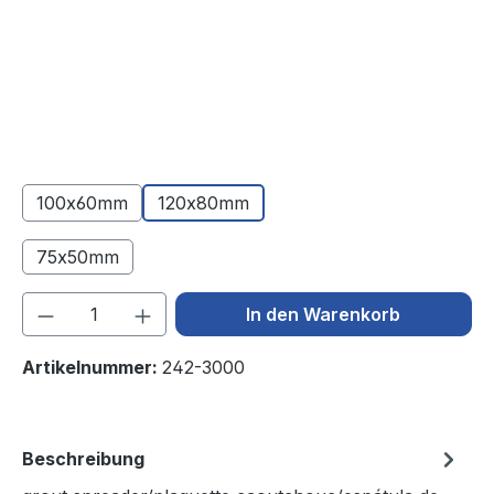
100x60mm
120x80mm
75x50mm
(Diese Option ist zurzeit nicht verfügbar.)
Produkt Anzahl: Gib den gewünschten We
In den Warenkorb
Artikelnummer:
242-3000
Beschreibung