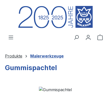
Zum Hauptinhalt springen
Ware
Produkte
Malerwerkzeuge
Gummispachtel
Bildergalerie überspringen