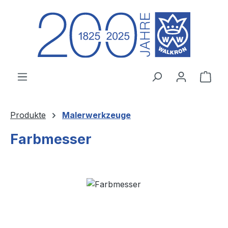
Zum Hauptinhalt springen
Ware
Produkte
Malerwerkzeuge
Farbmesser
Bildergalerie überspringen