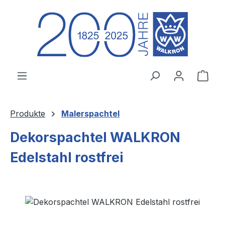
Zum Hauptinhalt springen
Ware
Produkte
Malerspachtel
Dekorspachtel WALKRON
Edelstahl rostfrei
Bildergalerie überspringen