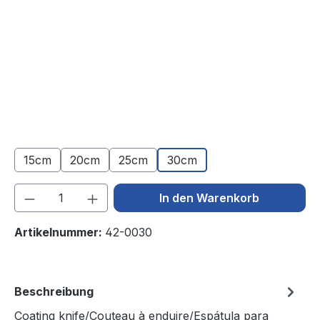
15cm
20cm
25cm
30cm
Produkt Anzahl: Gib den gewünschten We
In den Warenkorb
Artikelnummer:
42-0030
Beschreibung
Coating knife/Couteau à enduire/Espátula para