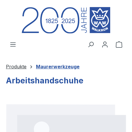
Zum Hauptinhalt springen
Ware
Produkte
Maurerwerkzeuge
Arbeitshandschuhe
Bildergalerie überspringen