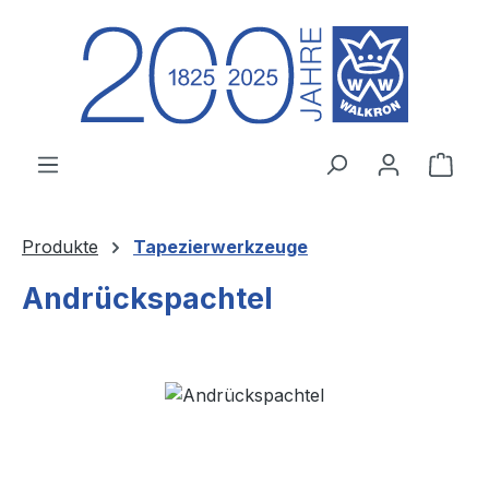
Zum Hauptinhalt springen
Ware
Produkte
Tapezierwerkzeuge
Andrückspachtel
Bildergalerie überspringen