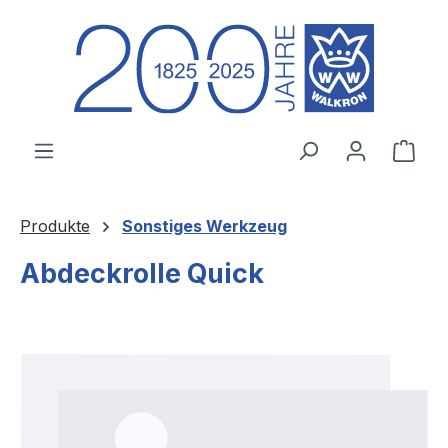
Zum Hauptinhalt springen
Ware
Produkte
Sonstiges Werkzeug
Abdeckrolle Quick
Bildergalerie überspringen