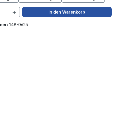
 Anzahl: Gib den gewünschten Wert ein 
In den Warenkorb
mer:
148-0625