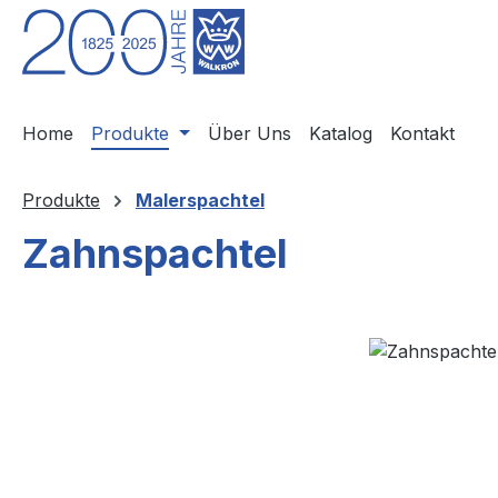
m Hauptinhalt springen
Zur Suche springen
Zur Hauptnavigation springen
Home
Produkte
Über Uns
Katalog
Kontakt
Produkte
Malerspachtel
Zahnspachtel
Bildergalerie überspringen