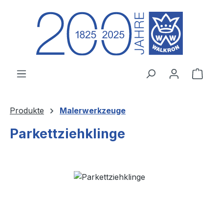
Zum Hauptinhalt springen
Ware
Produkte
Malerwerkzeuge
Parkettziehklinge
Bildergalerie überspringen