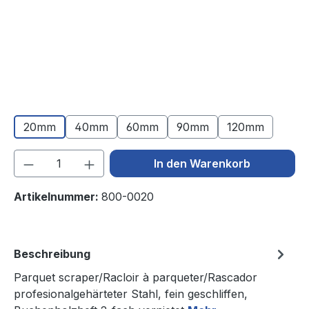
20mm
40mm
60mm
90mm
120mm
Produkt Anzahl: Gib den gewünschten We
In den Warenkorb
Artikelnummer:
800-0020
Beschreibung
Parquet scraper/Racloir à parqueter/Rascador
profesionalgehärteter Stahl, fein geschliffen,