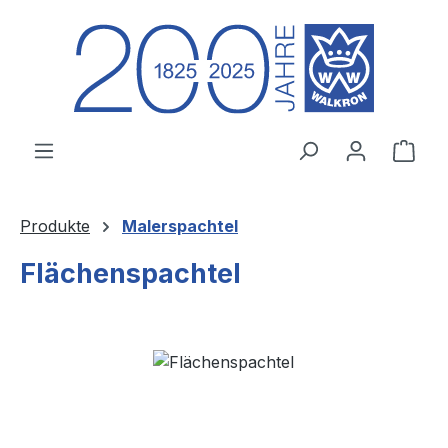
Zum Hauptinhalt springen
Ware
Produkte
Malerspachtel
Flächenspachtel
Bildergalerie überspringen