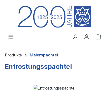
Zum Hauptinhalt springen
Ware
Produkte
Malerspachtel
Entrostungsspachtel
Bildergalerie überspringen