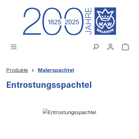
Zum Hauptinhalt springen
Ware
Produkte
Malerspachtel
Entrostungsspachtel
Bildergalerie überspringen